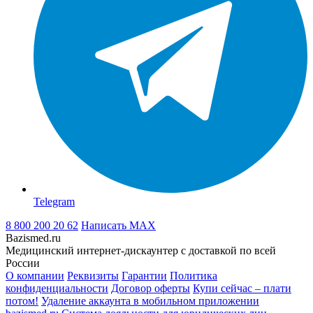
Telegram
8 800 200 20 62
Написать
MAX
Bazismed.ru
Медицинский интернет-дискаунтер с доставкой по всей
России
О компании
Реквизиты
Гарантии
Политика
конфиденциальности
Договор оферты
Купи сейчас – плати
потом!
Удаление аккаунта в мобильном приложении