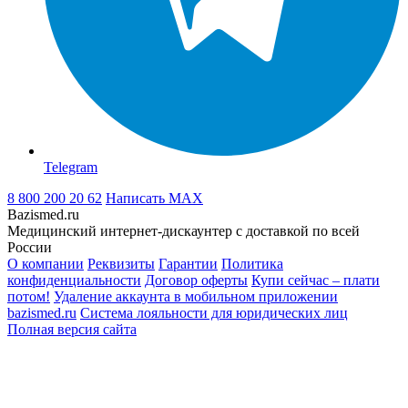
Telegram
8 800 200 20 62
Написать
MAX
Bazismed.ru
Медицинский интернет-дискаунтер с доставкой по всей
России
О компании
Реквизиты
Гарантии
Политика
конфиденциальности
Договор оферты
Купи сейчас – плати
потом!
Удаление аккаунта в мобильном приложении
bazismed.ru
Система лояльности для юридических лиц
Полная версия сайта