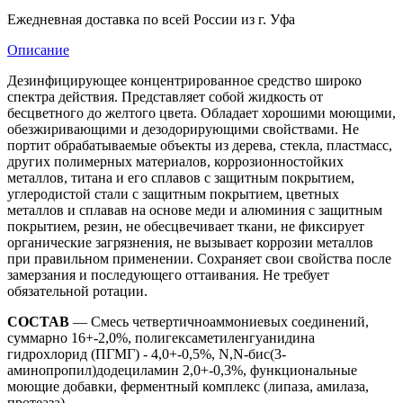
Ежедневная доставка по всей России из г. Уфа
Описание
Дезинфицирующее концентрированное средство широко
спектра действия. Представляет собой жидкость от
бесцветного до желтого цвета. Обладает хорошими моющими,
обезжиривающими и дезодорирующими свойствами. Не
портит обрабатываемые объекты из дерева, стекла, пластмасс,
других полимерных материалов, коррозионностойких
металлов, титана и его сплавов с защитным покрытием,
углеродистой стали с защитным покрытием, цветных
металлов и сплавав на основе меди и алюминия с защитным
покрытием, резин, не обесцвечивает ткани, не фиксирует
органические загрязнения, не вызывает коррозии металлов
при правильном применении. Сохраняет свои свойства после
замерзания и последующего оттаивания. Не требует
обязательной ротации.
СОСТАВ
— Смесь четвертичноаммониевых соединений,
суммарно 16+-2,0%, полигексаметиленгуанидина
гидрохлорид (ПГМГ) - 4,0+-0,5%, N,N-бис(3-
аминопропил)додециламин 2,0+-0,3%, функциональные
моющие добавки, ферментный комплекс (липаза, амилаза,
протеаза).