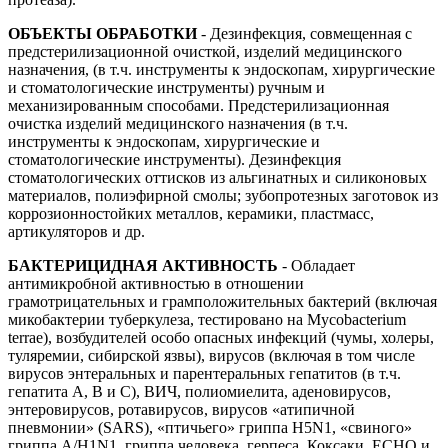
ОБЪЕКТЫ ОБРАБОТКИ
- Дезинфекция, совмещенная с
предстерилизационной очисткой, изделий медицинского
назначения, (в т.ч. инструменты к эндоскопам, хирургические
и стоматологические инструменты) ручным и
механизированным способами. Предстерилизационная
очистка изделий медицинского назначения (в т.ч.
инструменты к эндоскопам, хирургические и
стоматологические инструменты). Дезинфекция
стоматологических оттисков из альгинатных и силиконовых
материалов, полиэфирной смолы; зубопротезных заготовок из
коррозионностойких металлов, керамики, пластмасс,
артикуляторов и др.
БАКТЕРИЦИДНАЯ АКТИВНОСТЬ
- Обладает
антимикробной активностью в отношении
грамотрицательных и грамположительных бактерий (включая
микобактерии туберкулеза, тестировано на Mycobacterium
terrae), возбудителей особо опасных инфекций (чумы, холеры,
туляремии, сибирской язвы), вирусов (включая в том числе
вирусов энтеральных и парентеральных гепатитов (в т.ч.
гепатита А, В и С), ВИЧ, полиомиелита, аденовирусов,
энтеровирусов, ротавирусов, вирусов «атипичной
пневмонии» (SARS), «птичьего» гриппа H5N1, «свиного»
гриппа А/H1N1, гриппа человека, герпеса, Коксаки, ECHO и