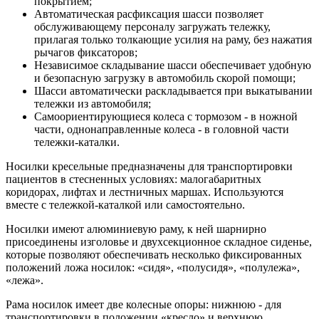
покрытием;
Автоматическая расфиксация шасси позволяет
обслуживающему персоналу загружать тележку,
прилагая только толкающие усилия на раму, без нажатия
рычагов фиксаторов;
Независимое складывание шасси обеспечивает удобную
и безопасную загрузку в автомобиль скорой помощи;
Шасси автоматически раскладывается при выкатывании
тележки из автомобиля;
Самоориентирующиеся колеса с тормозом - в ножной
части, однонаправленные колеса - в головной части
тележки-каталки.
Носилки кресельные предназначены для транспортировки
пациентов в стесненных условиях: малогабаритных
коридорах, лифтах и лестничных маршах. Используются
вместе с тележкой-каталкой или самостоятельно.
Носилки имеют алюминиевую раму, к ней шарнирно
присоединены изголовье и двухсекционное складное сиденье,
которые позволяют обеспечивать несколько фиксированных
положений ложа носилок: «сидя», «полусидя», «полулежа»,
«лежа».
Рама носилок имеет две колесные опоры: нижнюю - для
транспортировки в положении «кресло» и верхнюю.