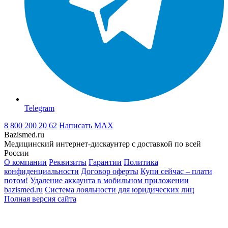
Telegram
8 800 200 20 62
Написать
MAX
Bazismed.ru
Медицинский интернет-дискаунтер с доставкой по всей
России
О компании
Реквизиты
Гарантии
Политика
конфиденциальности
Договор оферты
Купи сейчас – плати
потом!
Удаление аккаунта в мобильном приложении
bazismed.ru
Система лояльности для юридических лиц
Полная версия сайта