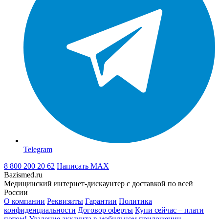
Telegram
8 800 200 20 62
Написать
MAX
Bazismed.ru
Медицинский интернет-дискаунтер с доставкой по всей
России
О компании
Реквизиты
Гарантии
Политика
конфиденциальности
Договор оферты
Купи сейчас – плати
потом!
Удаление аккаунта в мобильном приложении