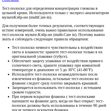
Тест-полоски для определения концентрации глюкозы в
цельной крови. Используются только с экспресс-анализатором
мультиКэйр-ин (multiCare-in).
Для получения более точных результатов, соответствующих
истине измерений, очень важно правильное использование
тест-полосок мульти-Кэйр-ин (multi-Care in). Поэтому важно
знать и соблюдать следующие правила обращения:
Тест-полоски немного чувствительны к воздействию
света и влажности: храните тест-полоски только в их
оригинальной упаковке (тубусе).
Обеспечьте защиту упаковки от воздействия прямого
солнечного света, храните упаковку при комнатной
температуре в диапазоне от 5 до 30°С (41-86°F).
Используйте тест-полоски незамедлительно после
извлечения из флакона, остальные тест-полоски во
флаконе следует сразу плотно закрывать крышкой.
Запрещается использовать тест-полоски с истекшим
сроком годности.
При первом вскрытии флакона с тест-полосками
напишите на флаконе дату, когда он был открыт: тест-
полоски должны быть использованы в течение 90 дней
после первого вскрытия флакона.