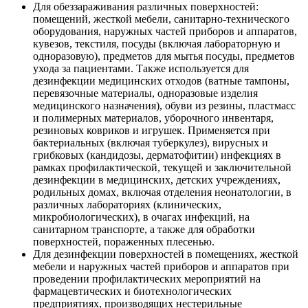
Для обеззараживания различных поверхностей:
помещений, жесткой мебели, санитарно-технического
оборудования, наружных частей приборов и аппаратов,
кувезов, текстиля, посуды (включая лабораторную и
одноразовую), предметов для мытья посуды, предметов
ухода за пациентами. Также используется для
дезинфекции медицинских отходов (ватные тампоны,
перевязочные материалы, одноразовые изделия
медицинского назначения), обуви из резины, пластмасс
и полимерных материалов, уборочного инвентаря,
резиновых ковриков и игрушек. Применяется при
бактериальных (включая туберкулез), вирусных и
грибковых (кандидозы, дерматофитии) инфекциях в
рамках профилактической, текущей и заключительной
дезинфекции в медицинских, детских учреждениях,
родильных домах, включая отделения неонатологии, в
различных лабораториях (клинических,
микробиологических), в очагах инфекций, на
санитарном транспорте, а также для обработки
поверхностей, пораженных плесенью.
Для дезинфекции поверхностей в помещениях, жесткой
мебели и наружных частей приборов и аппаратов при
проведении профилактических мероприятий на
фармацевтических и биотехнологических
предприятиях, производящих нестерильные