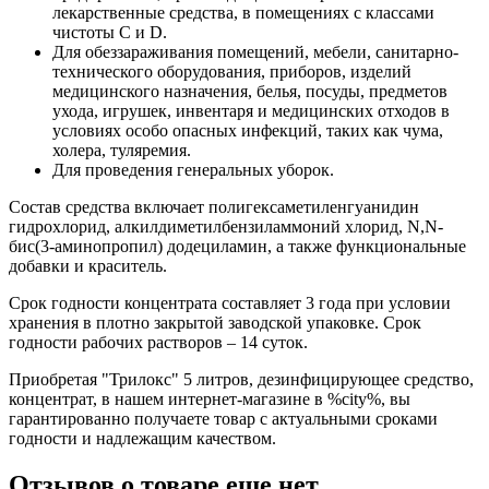
лекарственные средства, в помещениях с классами
чистоты C и D.
Для обеззараживания помещений, мебели, санитарно-
технического оборудования, приборов, изделий
медицинского назначения, белья, посуды, предметов
ухода, игрушек, инвентаря и медицинских отходов в
условиях особо опасных инфекций, таких как чума,
холера, туляремия.
Для проведения генеральных уборок.
Состав средства включает полигексаметиленгуанидин
гидрохлорид, алкилдиметилбензиламмоний хлорид, N,N-
бис(3-аминопропил) додециламин, а также функциональные
добавки и краситель.
Срок годности концентрата составляет 3 года при условии
хранения в плотно закрытой заводской упаковке. Срок
годности рабочих растворов – 14 суток.
Приобретая "Трилокс" 5 литров, дезинфицирующее средство,
концентрат, в нашем интернет-магазине в %city%, вы
гарантированно получаете товар с актуальными сроками
годности и надлежащим качеством.
Отзывов о товаре еще нет