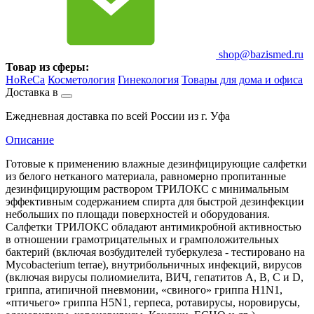
shop@bazismed.ru
Товар из сферы:
HoReCa
Косметология
Гинекология
Товары для дома и офиса
Доставка в
Ежедневная доставка по всей России из г. Уфа
Описание
Готовые к применению влажные дезинфицирующие салфетки
из белого нетканого материала, равномерно пропитанные
дезинфицирующим раствором ТРИЛОКС с минимальным
эффективным содержанием спирта для быстрой дезинфекции
небольших по площади поверхностей и оборудования.
Салфетки ТРИЛОКС обладают антимикробной активностью
в отношении грамотрицательных и грамположительных
бактерий (включая возбудителей туберкулеза - тестировано на
Mycobacterium terrae), внутрибольничных инфекций, вирусов
(включая вирусы полиомиелита, ВИЧ, гепатитов А, В, С и D,
гриппа, атипичной пневмонии, «свиного» гриппа H1N1,
«птичьего» гриппа H5N1, герпеса, ротавирусы, норовирусы,