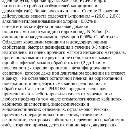
аденовирусы, коронавирусы, Коксаки, ЕСНО и др.),
патогенных грибов (возбудителей кандидозов и
дерматофитий), биологических пленок. Состав: В качестве
действующих веществ содержит 1-пропанол – (26,0 ± 2,0)%,
алкилдиметилбензиламмоний хлорид - 0,02% и
синергетические функциональные добавки -
полигексаметиленгуанидин гидрохлорид, N,N-бис-(3-
аминопропил)додециламин, суммарно 0,06%. Свойства : -
Обладают хорошими моющими и дезодорирующими
свойствами; быстрая дезинфекция в течение 3-5 мин; -
изготовлены из очень прочного мягкого нетканого материала,
при использовании не рвутся и не собираются в комок; -
одной салфеткой можно обработать от 0,2 до 1 кв. м
поверхности; - хорошо пропитаны дезинфицирующим
средством, которое даже при длительном хранении не стекает
в банку; - не оставляют остаточной пленки на обработанной
поверхности и не требуют смывания средства после
обработки. Салфетки ТРИЛОКС предназначены для
применения в лечебно-профилактических учреждениях
любого профиля (в том числе стоматологических кабинетах,
кабинетах диагностики, эндоскопических и
колоноскопических отделениях, офтальмологических,
приемных, операционных отделениях, отделениях
реанимации, смотровых кабинетах, перевязочных, кабинетах
амбулаторного приема, детских стационарах, акушерских