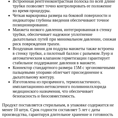
Встроенная рентгеноконтрастная полоска по всей длине
трубки позволяет точно контролировать ее положение
во время процедуры.
Четкая маркировка размера на боковой поверхности и
индикаторы глубины введения обеспечивают точное
позиционирование.
Манжета низкого давления, интегрированная в стенку
трубки, обеспечивает надежное уплотнение
дыхательных путей при минимальном давлении, снижая
риск повреждения трахеи.
Воздушная линия для поддува манжеты также встроена
в стенку трубки, а пилотный баллон с разъемом Луер и
автоматическим клапаном герметизации гарантирует
стабильное поддержание давления в манжете.
Коннектор стандартного размера 15М с эргономичными
пальцевыми упорами облегчает присоединение к
дыхательному контуру.
Изготовлена из прозрачного, термопластичного,
имплантационно-нетоксичного поливинилхлорида
медицинского назначения, что обеспечивает
безопасность и биосовместимость.
Продукт поставляется стерильным, в упаковке содержится не
менее 10 штук. Срок годности составляет 5 лет с даты
производства, гарантируя длительное хранение и готовность