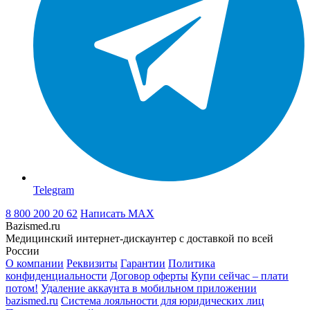
Telegram
8 800 200 20 62
Написать
MAX
Bazismed.ru
Медицинский интернет-дискаунтер с доставкой по всей
России
О компании
Реквизиты
Гарантии
Политика
конфиденциальности
Договор оферты
Купи сейчас – плати
потом!
Удаление аккаунта в мобильном приложении
bazismed.ru
Система лояльности для юридических лиц