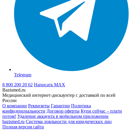
Telegram
8 800 200 20 62
Написать
MAX
Bazismed.ru
Медицинский интернет-дискаунтер с доставкой по всей
России
О компании
Реквизиты
Гарантии
Политика
конфиденциальности
Договор оферты
Купи сейчас – плати
потом!
Удаление аккаунта в мобильном приложении
bazismed.ru
Система лояльности для юридических лиц
Полная версия сайта