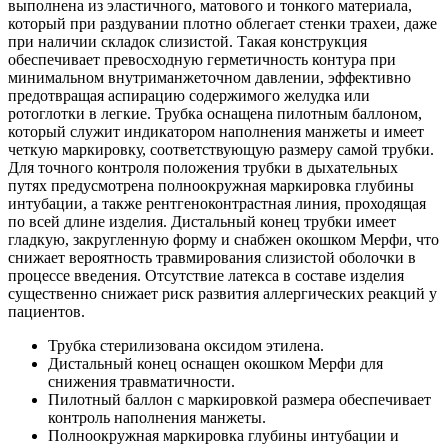
выполнена из эластичного, матового и тонкого материала,
который при раздувании плотно облегает стенки трахеи, даже
при наличии складок слизистой. Такая конструкция
обеспечивает превосходную герметичность контура при
минимальном внутриманжеточном давлении, эффективно
предотвращая аспирацию содержимого желудка или
ротоглотки в легкие. Трубка оснащена пилотным баллоном,
который служит индикатором наполнения манжеты и имеет
четкую маркировку, соответствующую размеру самой трубки.
Для точного контроля положения трубки в дыхательных
путях предусмотрена полноокружная маркировка глубины
интубации, а также рентгеноконтрастная линия, проходящая
по всей длине изделия. Дистальный конец трубки имеет
гладкую, закругленную форму и снабжен окошком Мерфи, что
снижает вероятность травмирования слизистой оболочки в
процессе введения. Отсутствие латекса в составе изделия
существенно снижает риск развития аллергических реакций у
пациентов.
Трубка стерилизована оксидом этилена.
Дистальный конец оснащен окошком Мерфи для
снижения травматичности.
Пилотный баллон с маркировкой размера обеспечивает
контроль наполнения манжеты.
Полноокружная маркировка глубины интубации и