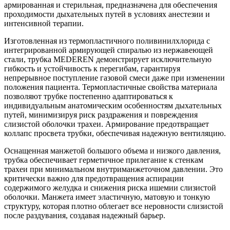
армированная и стерильная, предназначена для обеспечения
проходимости дыхательных путей в условиях анестезии и
интенсивной терапии.
Изготовленная из термопластичного поливинилхлорида с
интегрированной армирующей спиралью из нержавеющей
стали, трубка MEDEREN демонстрирует исключительную
гибкость и устойчивость к перегибам, гарантируя
непрерывное поступление газовой смеси даже при изменении
положения пациента. Термопластичные свойства материала
позволяют трубке постепенно адаптироваться к
индивидуальным анатомическим особенностям дыхательных
путей, минимизируя риск раздражения и повреждения
слизистой оболочки трахеи. Армирование предотвращает
коллапс просвета трубки, обеспечивая надежную вентиляцию.
Оснащенная манжетой большого объема и низкого давления,
трубка обеспечивает герметичное прилегание к стенкам
трахеи при минимальном внутриманжеточном давлении. Это
критически важно для предотвращения аспирации
содержимого желудка и снижения риска ишемии слизистой
оболочки. Манжета имеет эластичную, матовую и тонкую
структуру, которая плотно облегает все неровности слизистой
после раздувания, создавая надежный барьер.