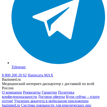
Telegram
8 800 200 20 62
Написать
MAX
Bazismed.ru
Медицинский интернет-дискаунтер с доставкой по всей
России
О компании
Реквизиты
Гарантии
Политика
конфиденциальности
Договор оферты
Купи сейчас – плати
потом!
Удаление аккаунта в мобильном приложении
bazismed.ru
Система лояльности для юридических лиц