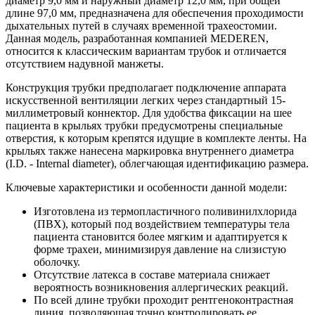
диаметр 9,0 мм и наружный диаметр 12,0 мм, при общей
длине 97,0 мм, предназначена для обеспечения проходимости
дыхательных путей в случаях временной трахеостомии.
Данная модель, разработанная компанией MEDEREN,
относится к классическим вариантам трубок и отличается
отсутствием надувной манжеты.
Конструкция трубки предполагает подключение аппарата
искусственной вентиляции легких через стандартный 15-
миллиметровый коннектор. Для удобства фиксации на шее
пациента в крыльях трубки предусмотрены специальные
отверстия, к которым крепятся идущие в комплекте ленты. На
крыльях также нанесена маркировка внутреннего диаметра
(I.D. - Internal diameter), облегчающая идентификацию размера.
Ключевые характеристики и особенности данной модели:
Изготовлена из термопластичного поливинилхлорида
(ПВХ), который под воздействием температуры тела
пациента становится более мягким и адаптируется к
форме трахеи, минимизируя давление на слизистую
оболочку.
Отсутствие латекса в составе материала снижает
вероятность возникновения аллергических реакций.
По всей длине трубки проходит рентгеноконтрастная
линия, позволяющая точно контролировать ее