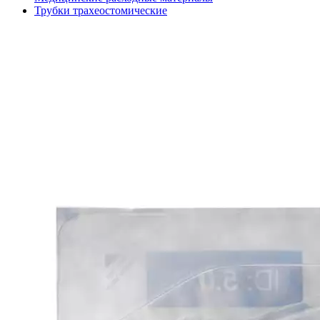
Трубки трахеостомические