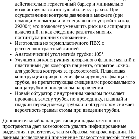
действительно герметичный барьер и минимально
воздействуя на слизистую оболочку трахеи. При
осуществлении контроля давления в манжете (при
помощи манометра или специального устройства код
292004) это позволяет уменьшить риск как аспирации
выделений, и как следствие развития многих
постинтубационных осложнений.
Изготовлена из термопластичного ПВХ с
рентгеноконтрастный линией.
Анатомический угол изгиба трубки: 105°.
Улучшенная конструкция прозрачного фланца: мягкий и
пластичный для комфорта пациента, открытое «окно»
для удобства контроля за трахеостомой. Плавающая
конструкция прикрепления фиксирующего фланца к
трубке, не препятствующая смещениям проксимального
конца трубки в поперечном направлении.
Новый обтуратор с внутренним каналом позволяет
проводить замену трубок по проводнику, плавный и
гладкий переход между трубкой и обтуратором снижает
вероятность травмы стомы при введении трубки.
Дополнительный канал для санации надманжеточного
пространства дает возможность удалять инфицированные
выделения, препятствуя, таким образом, микроаспирации. По
данным исследований применение трахеостомической трубки