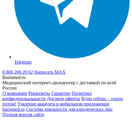
Telegram
8 800 200 20 62
Написать
MAX
Bazismed.ru
Медицинский интернет-дискаунтер с доставкой по всей
России
О компании
Реквизиты
Гарантии
Политика
конфиденциальности
Договор оферты
Купи сейчас – плати
потом!
Удаление аккаунта в мобильном приложении
bazismed.ru
Система лояльности для юридических лиц
Полная версия сайта