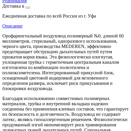
Реанимация
Доставка в
Ежедневная доставка по всей России из г. Уфа
Описание
Орофарингеальный воздуховод полимерный №0, длиной 60
миллиметров, стерильный, одноразового использования,
черного цвета, производства MEDEREN, эффективно
предотвращает обструкцию дыхательных путей путем
прижатия корня языка. Эта физиологически изогнутая,
уплощенная трубка с герметичным центральным каналом
изготовлена из комбинации полиэтилена и
полиоксиметелена. Интегрированный прикусной блок,
оснащенный цветовой кодировкой для мгновенного
определения размера, исключает риск прикусывания и
блокировки воздуховода.
Благодаря использованию совместимых полимерных
материалов, трубка и внутренний вкладыш надежно
соединены без применения клеевых составов, что гарантирует
их безопасность и долговечность. Воздуховод не содержит
латекс, являясь гипоаллергенным решением. Физиологически
продуманный изгиб минимизирует риск травмирования
деликатных тканей дыхательных путей. Специальная