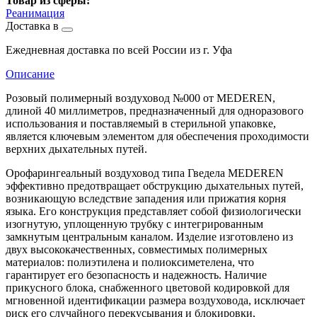
Товар из сферы:
Реанимация
Доставка в
Ежедневная доставка по всей России из г. Уфа
Описание
Розовый полимерный воздуховод №000 от MEDEREN,
длиной 40 миллиметров, предназначенный для одноразового
использования и поставляемый в стерильной упаковке,
является ключевым элементом для обеспечения проходимости
верхних дыхательных путей.
Орофарингеальный воздуховод типа Гведела MEDEREN
эффективно предотвращает обструкцию дыхательных путей,
возникающую вследствие западения или прижатия корня
языка. Его конструкция представляет собой физиологически
изогнутую, уплощенную трубку с интегрированным
замкнутым центральным каналом. Изделие изготовлено из
двух высококачественных, совместимых полимерных
материалов: полиэтилена и полиоксиметелена, что
гарантирует его безопасность и надежность. Наличие
прикусного блока, снабженного цветовой кодировкой для
мгновенной идентификации размера воздуховода, исключает
риск его случайного перекусывания и блокировки,