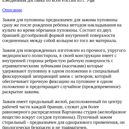
Ежедневная доставка по всей России из г. Уфа
Описание
Зажим для пуповины предназначен для зажима пуповины
сразу же после рождения ребенка методом накладывания на
культю во время обрезания пуповины. Состоит из двух
браншей дугообразной формой внутренней поверхности
соединенных между собой кольцом из того же материала.
Зажим для новорожденных изготовлен из прочного, упругого
медицинского полистирола, в своей конструкции имеет с
внутренней стороны ребристую рабочую поверхность с
атравматическими зубчиками (насечками) которые
удерживают пуповину в одном положении и специальный
фиксирующий запирающий замок с затвором, который
обеспечивает прочную фиксацию на пуповине в одном
положении и предотвращает случайное (преждевременное)
раскрытие зажима.
Зажим имеет продольный желоб, расположенный по центру
рабочей части каждой бранши, служит для более
равномерного распределения Вартанова студня (желеобразное
вещество вокруг сосудов пуповины). Пупочный зажим
стерильный - предназначен для одноразового применения, он
биологически безопасен и не травматичен.