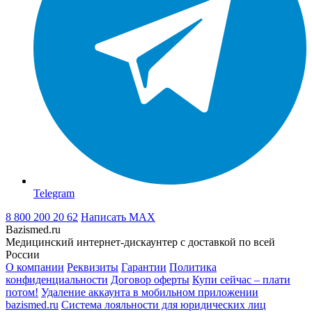
Telegram
8 800 200 20 62
Написать
MAX
Bazismed.ru
Медицинский интернет-дискаунтер с доставкой по всей
России
О компании
Реквизиты
Гарантии
Политика
конфиденциальности
Договор оферты
Купи сейчас – плати
потом!
Удаление аккаунта в мобильном приложении
bazismed.ru
Система лояльности для юридических лиц