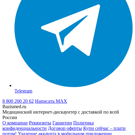
Telegram
8 800 200 20 62
Написать
MAX
Bazismed.ru
Медицинский интернет-дискаунтер с доставкой по всей
России
О компании
Реквизиты
Гарантии
Политика
конфиденциальности
Договор оферты
Купи сейчас – плати
потом!
Удаление аккаунта в мобильном приложении