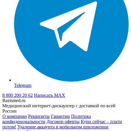
Telegram
8 800 200 20 62
Написать
MAX
Bazismed.ru
Медицинский интернет-дискаунтер с доставкой по всей
России
О компании
Реквизиты
Гарантии
Политика
конфиденциальности
Договор оферты
Купи сейчас – плати
потом!
Удаление аккаунта в мобильном приложении