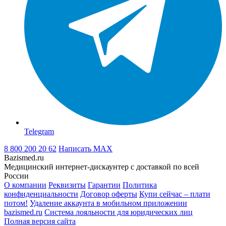
Telegram
8 800 200 20 62
Написать
MAX
Bazismed.ru
Медицинский интернет-дискаунтер с доставкой по всей
России
О компании
Реквизиты
Гарантии
Политика
конфиденциальности
Договор оферты
Купи сейчас – плати
потом!
Удаление аккаунта в мобильном приложении
bazismed.ru
Система лояльности для юридических лиц
Полная версия сайта