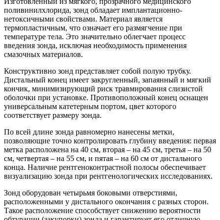
Изготовленный из мягкого, прозрачного медицинского
поливинилхлорида, зонд обладает имплантационно-
нетоксичными свойствами. Материал является
термопластичным, что означает его размягчение при
температуре тела. Это значительно облегчает процесс
введения зонда, исключая необходимость применения
смазочных материалов.
Конструктивно зонд представляет собой полую трубку.
Дистальный конец имеет закругленный, запаянный и мягкий
кончик, минимизирующий риск травмирования слизистой
оболочки при установке. Противоположный конец оснащен
универсальным катетерным портом, цвет которого
соответствует размеру зонда.
По всей длине зонда равномерно нанесены метки,
позволяющие точно контролировать глубину введения: первая
метка расположена на 40 см, вторая – на 45 см, третья – на 50
см, четвертая – на 55 см, и пятая – на 60 см от дистального
конца. Наличие рентгеноконтрастной полосы обеспечивает
визуализацию зонда при рентгенологических исследованиях.
Зонд оборудован четырьмя боковыми отверстиями,
расположенными у дистального окончания с разных сторон.
Такое расположение способствует снижению вероятности
обтурации (закупорки) зонда и гарантирует его отличную