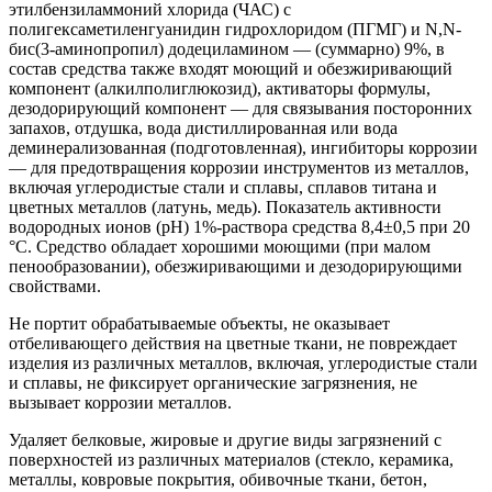
этилбензиламмоний хлорида (ЧАС) с
полигексаметиленгуанидин гидрохлоридом (ПГМГ) и N,N-
бис(3-аминопропил) додециламином — (суммарно) 9%, в
состав средства также входят моющий и обезжиривающий
компонент (алкилполиглюкозид), активаторы формулы,
дезодорирующий компонент — для связывания посторонних
запахов, отдушка, вода дистиллированная или вода
деминерализованная (подготовленная), ингибиторы коррозии
— для предотвращения коррозии инструментов из металлов,
включая углеродистые стали и сплавы, сплавов титана и
цветных металлов (латунь, медь). Показатель активности
водородных ионов (рН) 1%-раствора средства 8,4±0,5 при 20
°С. Средство обладает хорошими моющими (при малом
пенообразовании), обезжиривающими и дезодорирующими
свойствами.
Не портит обрабатываемые объекты, не оказывает
отбеливающего действия на цветные ткани, не повреждает
изделия из различных металлов, включая, углеродистые стали
и сплавы, не фиксирует органические загрязнения, не
вызывает коррозии металлов.
Удаляет белковые, жировые и другие виды загрязнений с
поверхностей из различных материалов (стекло, керамика,
металлы, ковровые покрытия, обивочные ткани, бетон,