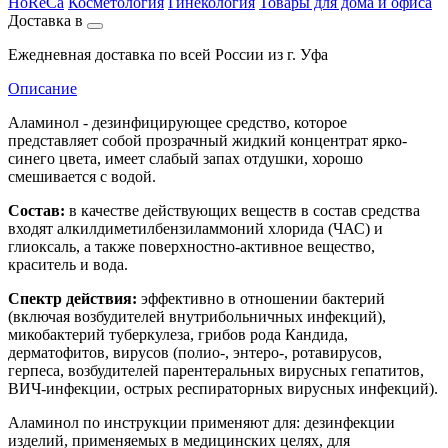
HoReCa
Косметология
Гинекология
Товары для дома и офиса
Доставка в
Ежедневная доставка по всей России из г. Уфа
Описание
Аламинол - дезинфицирующее средство, которое
представляет собой прозрачный жидкий концентрат ярко-
синего цвета, имеет слабый запах отдушки, хорошо
смешивается с водой.
Состав:
в качестве действующих веществ в состав средства
входят алкилдиметилбензиламмоний хлорида (ЧАС) и
глиоксаль, а также поверхностно-активное вещество,
краситель и вода.
Спектр действия:
эффективно в отношении бактерий
(включая возбудителей внутрибольничных инфекций),
микобактерий туберкулеза, грибов рода Кандида,
дерматофитов, вирусов (полио-, энтеро-, ротавирусов,
герпеса, возбудителей парентеральных вирусных гепатитов,
ВИЧ-инфекции, острых респираторных вирусных инфекций).
Аламинол по инструкции применяют для: дезинфекции
изделий, применяемых в медицинских целях, для