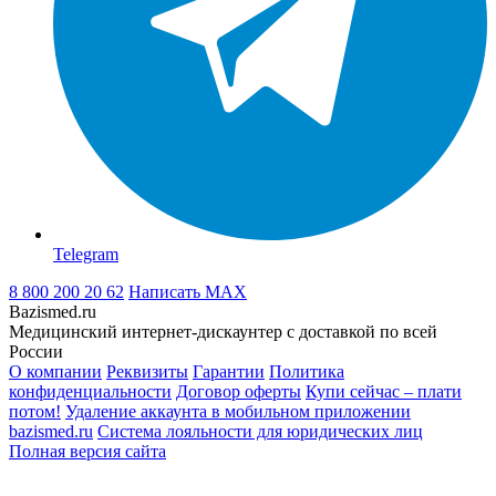
Telegram
8 800 200 20 62
Написать
MAX
Bazismed.ru
Медицинский интернет-дискаунтер с доставкой по всей
России
О компании
Реквизиты
Гарантии
Политика
конфиденциальности
Договор оферты
Купи сейчас – плати
потом!
Удаление аккаунта в мобильном приложении
bazismed.ru
Система лояльности для юридических лиц
Полная версия сайта