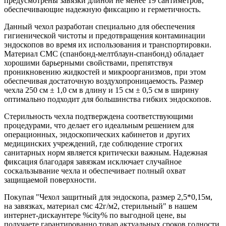
предусмотрены завязки длиной не менее 19 сантиметров,
обеспечивающие надежную фиксацию и герметичность.
Данный чехол разработан специально для обеспечения
гигиенической чистоты и предотвращения контаминации
эндоскопов во время их использования и транспортировки.
Материал СМС (спанбонд-мелтблаун-спанбонд) обладает
хорошими барьерными свойствами, препятствуя
проникновению жидкостей и микроорганизмов, при этом
обеспечивая достаточную воздухопроницаемость. Размер
чехла 250 см ± 1,0 см в длину и 15 см ± 0,5 см в ширину
оптимально подходит для большинства гибких эндоскопов.
Стерильность чехла подтверждена соответствующими
процедурами, что делает его идеальным решением для
операционных, эндоскопических кабинетов и других
медицинских учреждений, где соблюдение строгих
санитарных норм является критически важным. Надежная
фиксация благодаря завязкам исключает случайное
соскальзывание чехла и обеспечивает полный охват
защищаемой поверхности.
Покупая "Чехол защитный для эндоскопа, размер 2,5*0,15м,
на завязках, материал смс 42г/м2, стерильный" в нашем
интернет-дискаунтере %city% по выгодной цене, вы
получаете гарантированно товар актуальных сроков годности