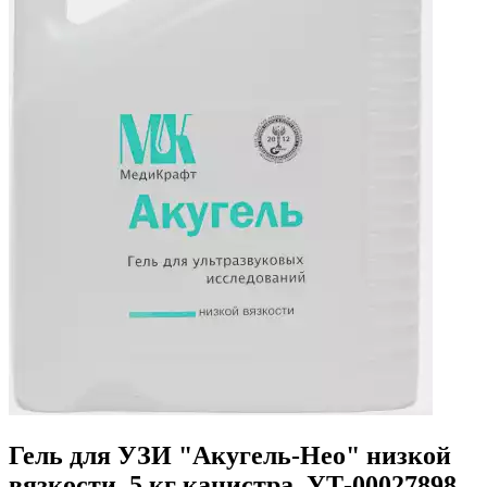
Гель для УЗИ "Акугель-Нео" низкой
вязкости, 5 кг канистра, УТ-00027898