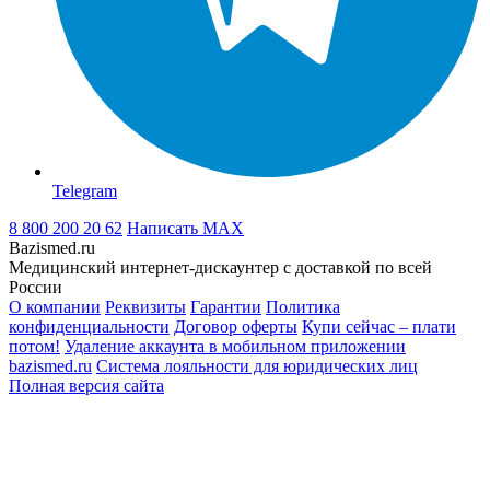
Telegram
8 800 200 20 62
Написать
MAX
Bazismed.ru
Медицинский интернет-дискаунтер с доставкой по всей
России
О компании
Реквизиты
Гарантии
Политика
конфиденциальности
Договор оферты
Купи сейчас – плати
потом!
Удаление аккаунта в мобильном приложении
bazismed.ru
Система лояльности для юридических лиц
Полная версия сайта