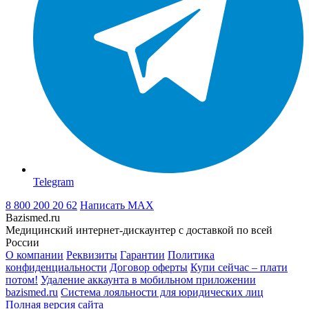
Telegram
8 800 200 20 62
Написать
MAX
Bazismed.ru
Медицинский интернет-дискаунтер с доставкой по всей
России
О компании
Реквизиты
Гарантии
Политика
конфиденциальности
Договор оферты
Купи сейчас – плати
потом!
Удаление аккаунта в мобильном приложении
bazismed.ru
Система лояльности для юридических лиц
Полная версия сайта