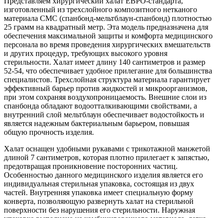
Представляем хирургический халат ЕВРО-стандарта,
изготовленный из трехслойного композитного нетканого
материала СМС (спанбонд-мельтблаун-спанбонд) плотностью
25 грамм на квадратный метр. Эта модель предназначена для
обеспечения максимальной защиты и комфорта медицинского
персонала во время проведения хирургических вмешательств
и других процедур, требующих высокого уровня
стерильности. Халат имеет длину 140 сантиметров и размер
52-54, что обеспечивает удобное прилегание для большинства
специалистов. Трехслойная структура материала гарантирует
эффективный барьер против жидкостей и микроорганизмов,
при этом сохраняя воздухопроницаемость. Внешние слои из
спанбонда обладают водоотталкивающими свойствами, а
внутренний слой мельтблаун обеспечивает водостойкость и
является надежным бактериальным барьером, повышая
общую прочность изделия.
Халат оснащен удобными рукавами с трикотажной манжетой
длиной 7 сантиметров, которая плотно прилегает к запястью,
предотвращая проникновение посторонних частиц.
Особенностью данного медицинского изделия является его
индивидуальная стерильная упаковка, состоящая из двух
частей. Внутренняя упаковка имеет специальную форму
конверта, позволяющую развернуть халат на стерильной
поверхности без нарушения его стерильности. Наружная