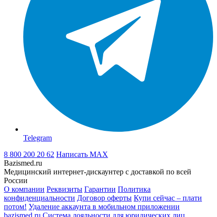
Telegram
8 800 200 20 62
Написать
MAX
Bazismed.ru
Медицинский интернет-дискаунтер с доставкой по всей
России
О компании
Реквизиты
Гарантии
Политика
конфиденциальности
Договор оферты
Купи сейчас – плати
потом!
Удаление аккаунта в мобильном приложении
bazismed.ru
Система лояльности для юридических лиц