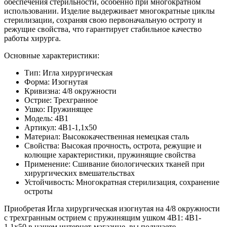
обеспечения стерильности, особенно при многократном
использовании. Изделие выдерживает многократные циклы
стерилизации, сохраняя свою первоначальную остроту и
режущие свойства, что гарантирует стабильное качество
работы хирурга.
Основные характеристики:
Тип: Игла хирургическая
Форма: Изогнутая
Кривизна: 4/8 окружности
Острие: Трехгранное
Ушко: Пружинящее
Модель: 4В1
Артикул: 4В1-1,1х50
Материал: Высококачественная немецкая сталь
Свойства: Высокая прочность, острота, режущие и
колющие характеристики, пружинящие свойства
Применение: Сшивание биологических тканей при
хирургических вмешательствах
Устойчивость: Многократная стерилизация, сохранение
остроты
Приобретая Игла хирургическая изогнутая на 4/8 окружности
с трехгранным острием с пружинящим ушком 4В1: 4В1-
1,1х50 в нашем интернет-магазине, вы получаете