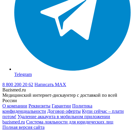
Telegram
8 800 200 20 62
Написать
MAX
Bazismed.ru
Медицинский интернет-дискаунтер с доставкой по всей
России
О компании
Реквизиты
Гарантии
Политика
конфиденциальности
Договор оферты
Купи сейчас – плати
потом!
Удаление аккаунта в мобильном приложении
bazismed.ru
Система лояльности для юридических лиц
Полная версия сайта