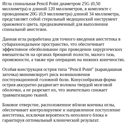
Игла спинальная Pencil Point диаметром 25G (0,50
миллиметра) и длиной 120 миллиметров, в комплекте с
проводником 20G (0,9 миллиметра) длиной 34 миллиметра,
представляет собой стерильный медицинский инструмент
оранжевого цвета, предназначенный для выполнения
спинальной анестезии.
Данная игла разработана для точного введения анестетика в
субарахноидальное пространство, что обеспечивает
эффективное обезболивание при проведении хирургических
вмешательств на органах брюшной полости, малого таза,
промежности, а также при операциях на нижних конечностях.
Особая конструкция острия типа "Pencil Point" (карандашная
заточка) минимизирует риск возникновения
постпункционной головной боли. Конусообразная форма
острия аккуратно раздвигает волокна твердой мозговой
оболочки, а не разрезает их, что значительно снижает
травматизацию тканей.
Боковое отверстие, расположенное вблизи кончика иглы,
обеспечивает контролируемое и направленное поступление
анестетика, исключая вероятность неполного блока и
гарантируя оптимальный клинический результат.