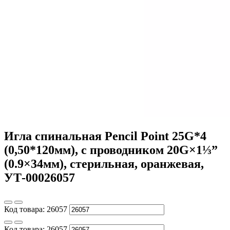
Игла спинальная Pencil Point 25G*4
(0,50*120мм), с проводником 20G×1⅓”
(0.9×34мм), стерильная, оранжевая,
УТ-00026057
Код товара:
26057
Код товара:
26057