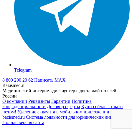
Telegram
8 800 200 20 62
Написать
MAX
Bazismed.ru
Медицинский интернет-дискаунтер с доставкой по всей
России
О компании
Реквизиты
Гарантии
Политика
конфиденциальности
Договор оферты
Купи сейчас – плати
потом!
Удаление аккаунта в мобильном приложении
bazismed.ru
Система лояльности для юридических лиц
Полная версия сайта