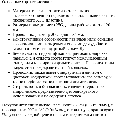
Основные характеристики:
Материалы: игла и стилет изготовлены из
высококачественной нержавеющей стали, павильон – из
прозрачного АБС-пластика.
Размеры иглы: диаметр 25G, длина рабочей части 120
мм.
Проводник: диаметр 20G, длина 34 мм.
Конструктивные особенности: павильон иглы оснащен
эргономичными пальцевыми упорами для удобного
захвата и имеет стандартный разъем Луер.
Безопасность и идентификация: цветовая кодировка
павильона и стилета соответствует международным
стандартам маркировки диаметра иглы. На корпус иглы
надевается предохранительный колпачок.
Проводник также имеет стандартный павильон с
цветовой кодировкой, соответствующей его размеру, и
точно подбирается под внешний диаметр иглы.
Стерильность и безопасность: изделие стерильное,
апирогенное, предназначено для однократного
использования и не содержит латекса.
Покупая иглу спинальную Pencil Point 25G*4 (0,50*120мм), с
проводником 20G×1⅓” (0.9×34мм), стерильную, оранжевую в
%city% по выгодной цене в нашем интернет магазине вы