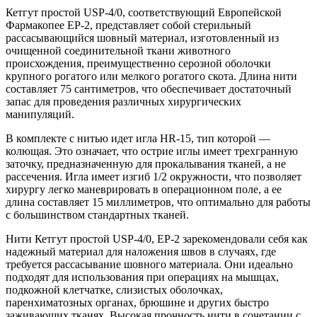
Кетгут простой USP-4/0, соответствующий Европейской
Фармакопее EP-2, представляет собой стерильный
рассасывающийся шовный материал, изготовленный из
очищенной соединительной ткани животного
происхождения, преимущественно серозной оболочки
крупного рогатого или мелкого рогатого скота. Длина нити
составляет 75 сантиметров, что обеспечивает достаточный
запас для проведения различных хирургических
манипуляций.
В комплекте с нитью идет игла HR-15, тип которой —
колющая. Это означает, что острие иглы имеет трехгранную
заточку, предназначенную для прокалывания тканей, а не
рассечения. Игла имеет изгиб 1/2 окружности, что позволяет
хирургу легко маневрировать в операционном поле, а ее
длина составляет 15 миллиметров, что оптимально для работы
с большинством стандартных тканей.
Нити Кетгут простой USP-4/0, EP-2 зарекомендовали себя как
надежный материал для наложения швов в случаях, где
требуется рассасывание шовного материала. Они идеально
подходят для использования при операциях на мышцах,
подкожной клетчатке, слизистых оболочках,
паренхиматозных органах, брюшине и других быстро
заживающих тканях. Высокая прочность нити в сочетании с