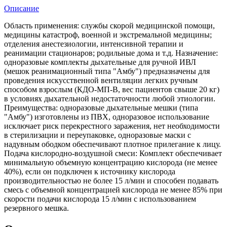
Описание
Область применения: службы скорой медицинской помощи,
медицины катастроф, военной и экстремальной медицины;
отделения анестезиологии, интенсивной терапии и
реанимации стационаров; родильные дома и т.д. Назначение:
одноразовые комплекты дыхательные для ручной ИВЛ
(мешок реанимационный типа "Амбу") предназначены для
проведения искусственной вентиляции легких ручным
способом взрослым (КДО-МП-В, вес пациентов свыше 20 кг)
в условиях дыхательной недостаточности любой этиологии.
Преимущества: одноразовые дыхательные мешки (типа
"Амбу") изготовлены из ПВХ, одноразовое использование
исключает риск перекрестного заражения, нет необходимости
в стерилизации и переупаковке, одноразовые маски с
надувным ободком обеспечивают плотное прилегание к лицу.
Подача кислородно-воздушной смеси: Комплект обеспечивает
минимальную объемную концентрацию кислорода (не менее
40%), если он подключен к источнику кислорода
производительностью не более 15 л/мин и способен подавать
смесь с объемной концентрацией кислорода не менее 85% при
скорости подачи кислорода 15 л/мин с использованием
резервного мешка.