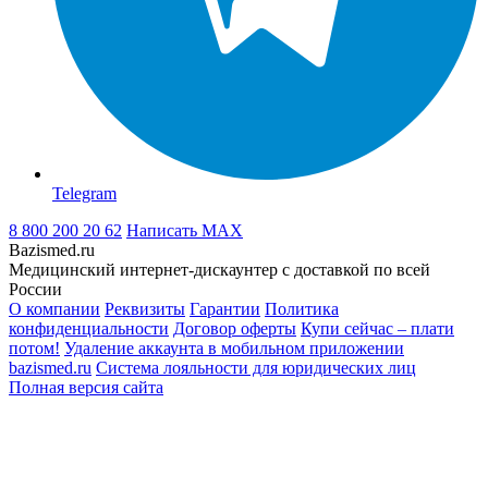
Telegram
8 800 200 20 62
Написать
MAX
Bazismed.ru
Медицинский интернет-дискаунтер с доставкой по всей
России
О компании
Реквизиты
Гарантии
Политика
конфиденциальности
Договор оферты
Купи сейчас – плати
потом!
Удаление аккаунта в мобильном приложении
bazismed.ru
Система лояльности для юридических лиц
Полная версия сайта