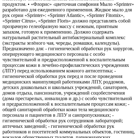
продуктом. • «Флорис» -цветочная симфония Мыло «Sprinter»
разработано для ежедневного применения. Жидкое мыло для
рук серии «Sprinter»: «Sprinter Atlantic», «Sprinter Fitomix»,
«Sprinter Citrus», «Sprinter Floris» должно представлять собой
прозрачную гелеобразную массу с нежным, приятным
запахом, готовую к применению. Должно содержать
натуральный растительный антибактериальный комплекс
(экстракты зелёного чая, череды, ромашки, календулы).
Предназначено для: - гигиенической обработки рук хирургов,
оперирующего медицинского персонала с особо
чувствительной и предрасположенной к воспалительным
процессам кожи в лечебно-профилактических учреждениях
(ЛПУ) перед использованием кожного антисептика; -
гигиенической обработки рук перед и после проведения
медицинских манипуляций работниками ЛПУ, роддомов,
детских дошкольных и школьных учреждений, санаториев,
домов отдыха, пансионатов, учреждений соцобеспечения
(дома престарелых, инвалидов и др.) с особо чувствительной
и предрасположенной к воспалительным процессам кожи; -
общей санитарной обработки кожи тела медицинского
персонала и пациентов в ЛПУ и санпропускниках; -
гигиенической обработки рук сотрудников лабораторий;
аптечных заведений; - гигиенической обработки рук
работников и посетителей коммунальных объектов, гостиниц,
вокзалов общественных туалетов, парикмахерских,