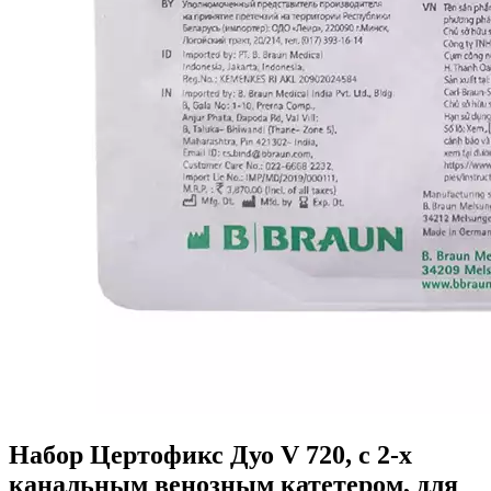
Набор Цертофикс Дуо V 720, с 2-х
канальным венозным катетером, для