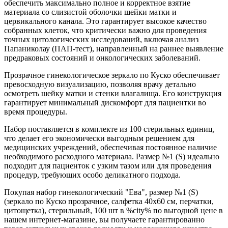
обеспечить максимально полное и корректное взятие
материала со слизистой оболочки шейки матки и
цервикального канала. Это гарантирует высокое качество
собранных клеток, что критически важно для проведения
точных цитологических исследований, включая анализ
Папаниколау (ПАП-тест), направленный на раннее выявление
предраковых состояний и онкологических заболеваний.
Прозрачное гинекологическое зеркало по Куско обеспечивает
превосходную визуализацию, позволяя врачу детально
осмотреть шейку матки и стенки влагалища. Его конструкция
гарантирует минимальный дискомфорт для пациентки во
время процедуры.
Набор поставляется в комплекте из 100 стерильных единиц,
что делает его экономически выгодным решением для
медицинских учреждений, обеспечивая постоянное наличие
необходимого расходного материала. Размер №1 (S) идеально
подходит для пациенток с узким тазом или для проведения
процедур, требующих особо деликатного подхода.
Покупая набор гинекологический "Ева", размер №1 (S)
(зеркало по Куско прозрачное, салфетка 40x60 см, перчатки,
цитощетка), стерильный, 100 шт в %city% по выгодной цене в
нашем интернет-магазине, вы получаете гарантированно