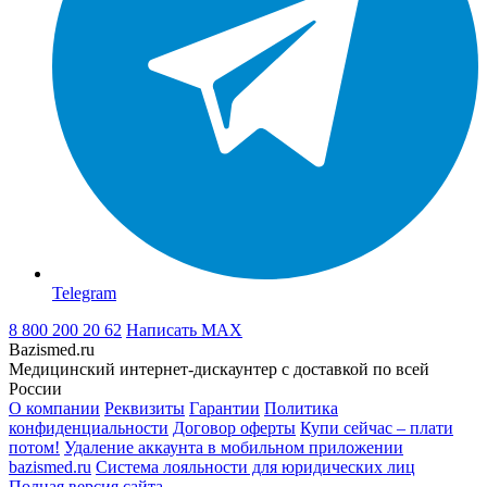
Telegram
8 800 200 20 62
Написать
MAX
Bazismed.ru
Медицинский интернет-дискаунтер с доставкой по всей
России
О компании
Реквизиты
Гарантии
Политика
конфиденциальности
Договор оферты
Купи сейчас – плати
потом!
Удаление аккаунта в мобильном приложении
bazismed.ru
Система лояльности для юридических лиц
Полная версия сайта