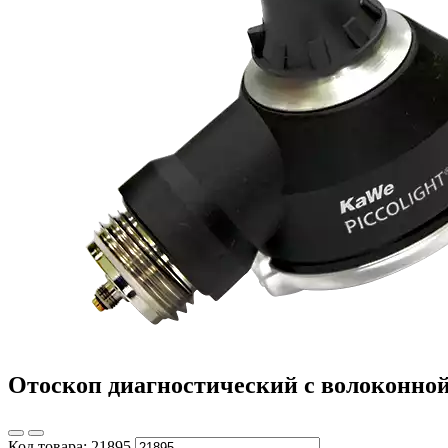
Отоскоп диагностический с волоконной
Код товара:
21895