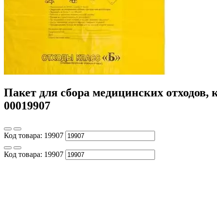
Пакет для сбора медицинских отходов, к
00019907
Код товара:
19907
Код товара:
19907