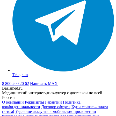
Telegram
8 800 200 20 62
Написать
MAX
Bazismed.ru
Медицинский интернет-дискаунтер с доставкой по всей
России
О компании
Реквизиты
Гарантии
Политика
конфиденциальности
Договор оферты
Купи сейчас – плати
потом!
Удаление аккаунта в мобильном приложении