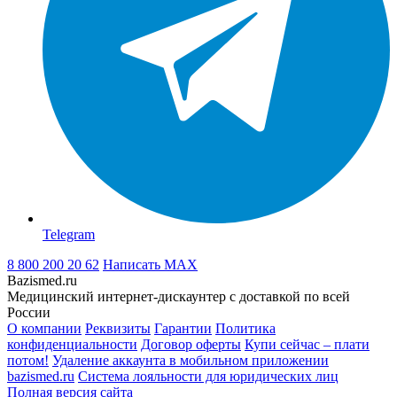
Telegram
8 800 200 20 62
Написать
MAX
Bazismed.ru
Медицинский интернет-дискаунтер с доставкой по всей
России
О компании
Реквизиты
Гарантии
Политика
конфиденциальности
Договор оферты
Купи сейчас – плати
потом!
Удаление аккаунта в мобильном приложении
bazismed.ru
Система лояльности для юридических лиц
Полная версия сайта