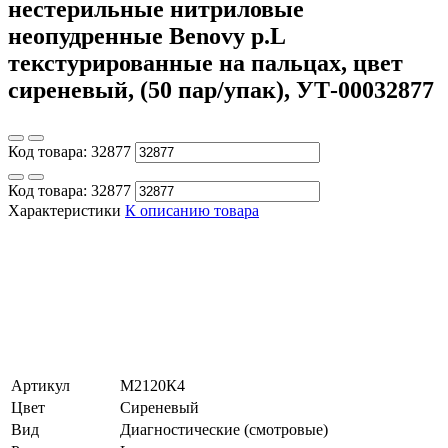
нестерильные нитриловые
неопудренные Benovy р.L
текстурированные на пальцах, цвет
сиреневый, (50 пар/упак), УТ-00032877
Код товара:
32877
Код товара:
32877
Характеристики
К описанию товара
Артикул
М2120К4
Цвет
Сиреневый
Вид
Диагностические (смотровые)