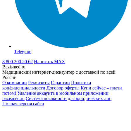
Telegram
8 800 200 20 62
Написать
MAX
Bazismed.ru
Медицинский интернет-дискаунтер с доставкой по всей
России
О компании
Реквизиты
Гарантии
Политика
конфиденциальности
Договор оферты
Купи сейчас – плати
потом!
Удаление аккаунта в мобильном приложении
bazismed.ru
Система лояльности для юридических лиц
Полная версия сайта