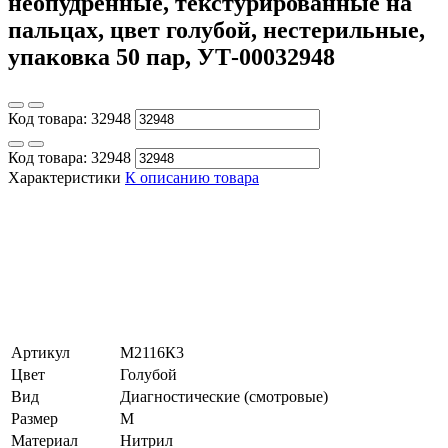
неопудренные, текстурированные на
пальцах, цвет голубой, нестерильные,
упаковка 50 пар, УТ-00032948
Код товара:
32948
Код товара:
32948
Характеристики
К описанию товара
Артикул
М2116К3
Цвет
Голубой
Вид
Диагностические (смотровые)
Размер
M
Материал
Нитрил