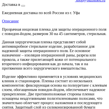
shop@bazismed.ru
Доставка в
Ежедневная доставка по всей России из г. Уфа
Описание
Прозрачная инцизная пленка для защиты операционного поля
с повидон-йодом, размером 30 на 45 сантиметров, стерильная.
Данная хирургическая пленка представляет собой
антимикробное стерильное изделие, разработанное для
надежной защиты операционного поля. Ее основное
назначение – изоляция операционной раны, разреза или
прокола, а также прилегающей кожи от потенциального
вторичного инфицирования как до начала, так и на
протяжении всего хирургического вмешательства.
Изделие эффективно применяется в условиях медицинских
клиник и стационаров. Пленка состоит из нескольких
компонентов: фиксирующая основа на полиуретане с клеевым
слоем, обогащенным повидон-йодом, обеспечивает надежное
прикрепление. Две противоположные стороны пленки
оснащены неадгезивными полиэтиленовыми полосами, что
значительно облегчает процесс наложения и последующего
снятия. Защитный слой из силиконизированной бумаги