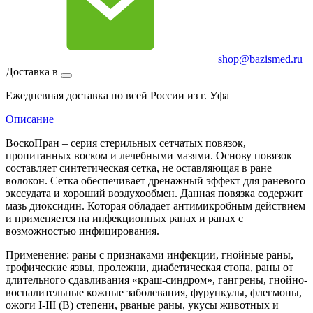
shop@bazismed.ru
Доставка в
Ежедневная доставка по всей России из г. Уфа
Описание
ВоскоПран – серия стерильных сетчатых повязок,
пропитанных воском и лечебными мазями. Основу повязок
составляет синтетическая сетка, не оставляющая в ране
волокон. Сетка обеспечивает дренажный эффект для раневого
экссудата и хороший воздухообмен. Данная повязка содержит
мазь диоксидин. Которая обладает антимикробным действием
и применяется на инфекционных ранах и ранах с
возможностью инфицирования.
Применение: раны с признаками инфекции, гнойные раны,
трофические язвы, пролежни, диабетическая стопа, раны от
длительного сдавливания «краш-синдром», гангрены, гнойно-
воспалительные кожные заболевания, фурункулы, флегмоны,
ожоги I-III (В) степени, рваные раны, укусы животных и